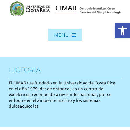
Skip
to
content
Open 
MENU
INICIO
QUIENES SOMOS
HISTORIA
PUBLICACIONES
INVESTIGACIÓN
El CIMAR fue fundado en la Universidad de Costa Rica
en el año 1979, desde entonces es un centro de
POSGRADO
excelencia, reconocido a nivel internacional, por su
enfoque en el ambiente marino y los sistemas
Search
dulceacuícolas
for: