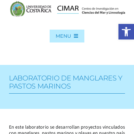
Skip
to
content
Open 
MENU
INICIO
QUIENES SOMOS
PUBLICACIONES
LABORATORIO DE MANGLARES Y
INVESTIGACIÓN
PASTOS MARINOS
POSGRADO
Search
for:
En este laboratorio se desarrollan proyectos vinculados
con manglares, pastos marinos y playas en nuestro país